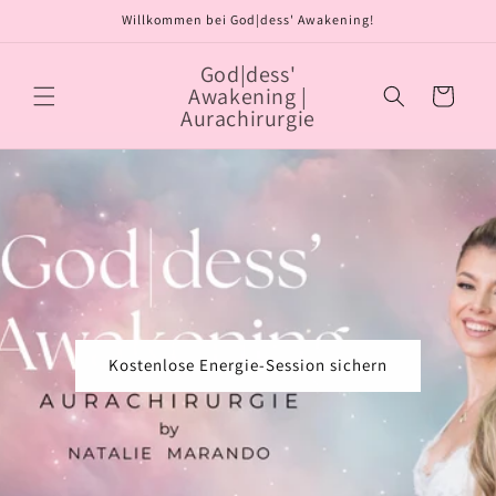
Direkt
Willkommen bei God|dess' Awakening!
zum
Inhalt
God|dess'
Awakening |
Warenkorb
Aurachirurgie
Kostenlose Energie-Session sichern